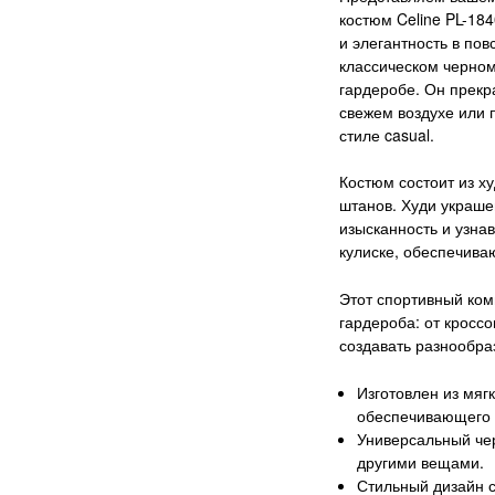
костюм Celine PL-184
и элегантность в по
классическом черном
гардеробе. Он прекр
свежем воздухе или 
стиле casual.
Костюм состоит из х
штанов. Худи украше
изысканность и узна
кулиске, обеспечива
Этот спортивный ком
гардероба: от кроссо
создавать разнообра
Изготовлен из мягк
обеспечивающего 
Универсальный чер
другими вещами.
Стильный дизайн 