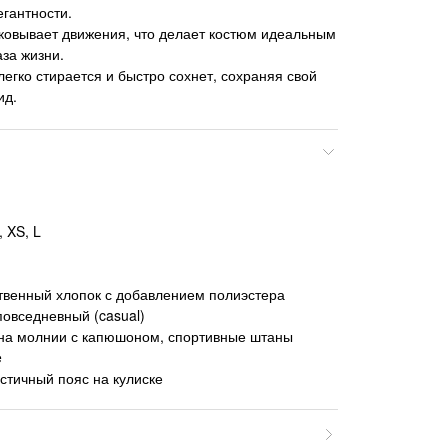
егантности.
ковывает движения, что делает костюм идеальным
аза жизни.
легко стирается и быстро сохнет, сохраняя свой
ид.
 XS, L
твенный хлопок с добавлением полиэстера
повседневный (casual)
 на молнии с капюшоном, спортивные штаны
e
стичный пояс на кулиске