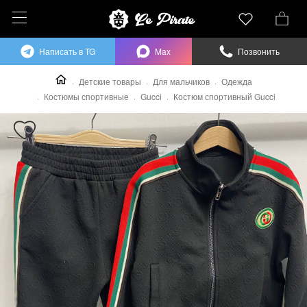
Написать в TG
Max
Позвонить
Детские товары
Для мальчиков
Одежда
Костюмы спортивные
Gucci
Костюм спортивный Gucci