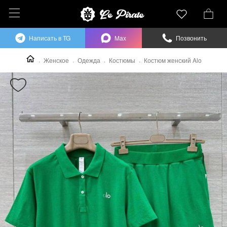
Написать в TG
Max
Позвонить
Женское
Одежда
Костюмы
Костюм женский Alo