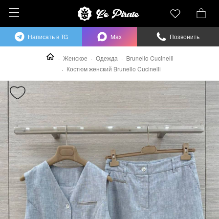
Написать в TG
Max
Позвонить
Женское
Одежда
Brunello Cucinelli
Костюм женский Brunello Cucinelli