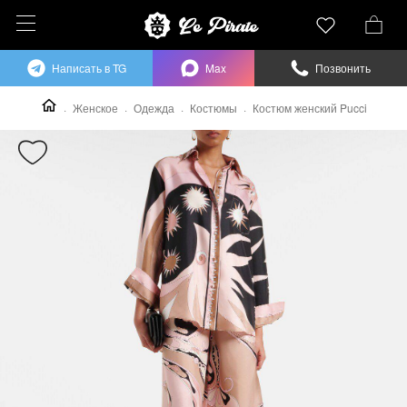
Написать в TG
Max
Позвонить
Женское
Одежда
Костюмы
Костюм женский Pucci