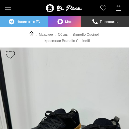
Написать в TG
Max
Позвонить
Мужское
Обувь
Brunello Cucinelli
Кроссовки Brunello Cucinelli