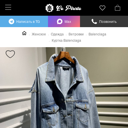
Написать в TG
Max
Позвонить
Женское
Одежда
Ветровки
Balenciaga
Куртка Balenciaga