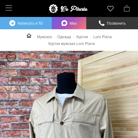
Написать в TG
Max
Позвонить
Мужское
Одежда
Куртки
Loro Piana
Куртка мужская Loro Piana