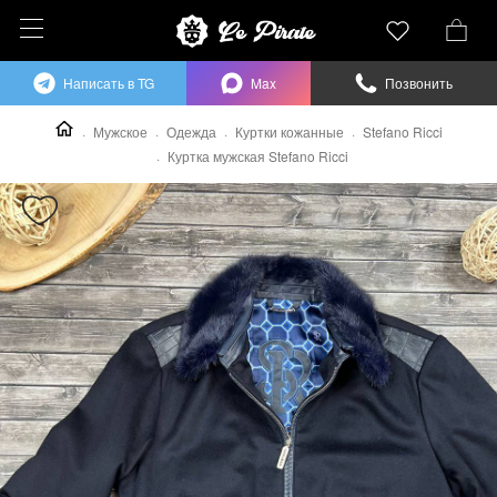
Написать в TG
Max
Позвонить
Мужское
Одежда
Куртки кожанные
Stefano Ricci
Куртка мужская Stefano Ricci