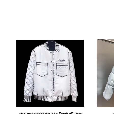
Двухсторонний бомбер Fendi #PL-839
П