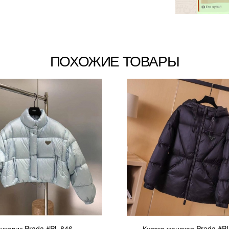
ПОХОЖИЕ ТОВАРЫ
уховик Prada #PL-846
Куртка женская Prada #P