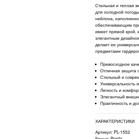
Стильная и теплая ж
для холодной погоды
нейлона, наполненно
обеспечивающим прев
имеет прямой крой, 
элегантным дизайном
делает ее универсал
предметами гардеро
Превосходное кач
Отличная защита о
Стильный и совре
Универсальность и
Легкость и комфор
Элегантный внешни
Практичность и до
ХАРАКТЕРИСТИКИ
Артикул: PL-1552
Бренд: Prada