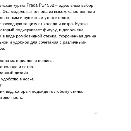
енская куртка Prada PL-1552 – идеальный выбор
. Эта модель выполнена из высококачественного
го легким и пушистым утеплителем,
осходную защиту от холода и ветра. Куртка
который подчеркивает фигуру, и дополнена
 в виде ромбовидной стежки. Укороченная длина
ьной и удобной для сочетания с различными
ба.
ество материалов и пошива.
т холода и ветра.
менный дизайн.
 удобство в носке.
т.
й вид, который подойдет к любому стилю.
лговечность.