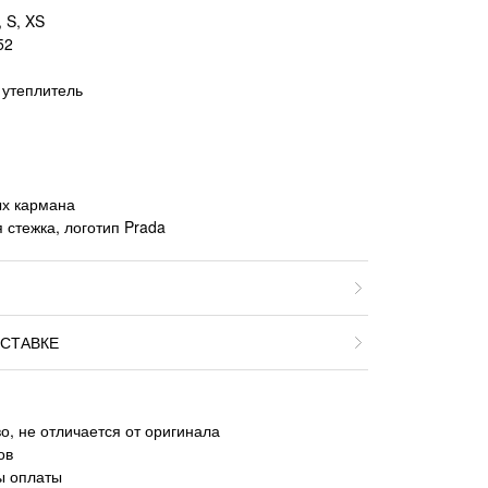
 S, XS
52
 утеплитель
ых кармана
 стежка, логотип Prada
СТАВКЕ
о, не отличается от оригинала
ов
ы оплаты