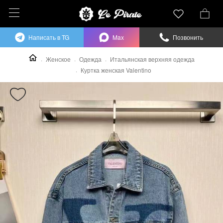
Написать в TG
Max
Позвонить
Женское
Одежда
Итальянская верхняя одежда
Куртка женская Valentino