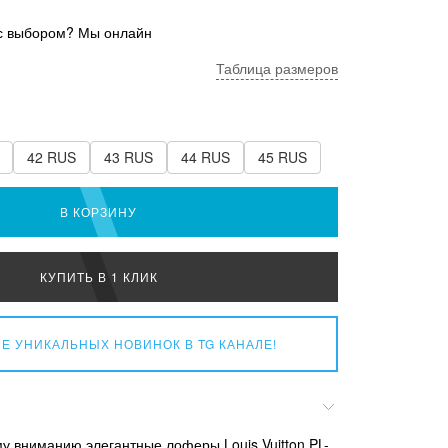
с выбором? Мы онлайн
Таблица размеров
42 RUS
43 RUS
44 RUS
45 RUS
В КОРЗИНУ
КУПИТЬ В 1 КЛИК
Е УНИКАЛЬНЫХ НОВИНОК
В TG КАНАЛЕ!
 вниманию элегантные лоферы Louis Vuitton PL-