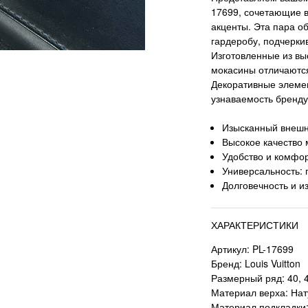
17699, сочетающие в
акценты. Эта пара о
гардеробу, подчеркив
Изготовленные из вы
мокасины отличаются
Декоративные элеме
узнаваемость бренду 
Изысканный внешн
Высокое качество
Удобство и комфор
Универсальность: 
Долговечность и и
ХАРАКТЕРИСТИКИ
Артикул: PL-17699
Бренд: Louis Vuitton
Размерный ряд: 40, 41
Материал верха: На
Материал подкладки: