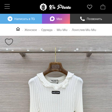
Написать в TG
Max
Позвонить
Женское
Одежда
Miu Miu
Лонгслив Miu Miu