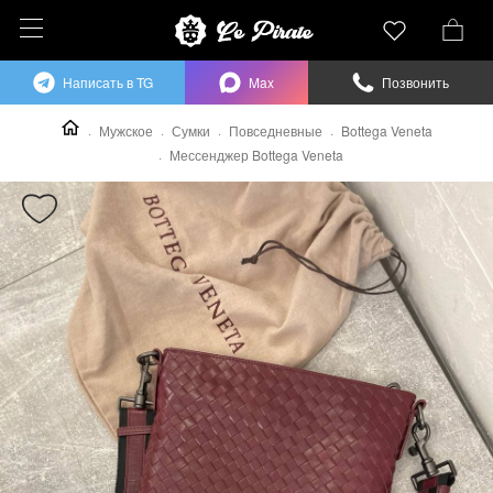
Написать в TG
Max
Позвонить
Мужское
Сумки
Повседневные
Bottega Veneta
Мессенджер Bottega Veneta