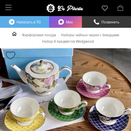
Написать в TG
Max
Позвонить
Фарфоровая посуда
Наборы чайных чашек с блюдцами
Набор 9 предметов Wedgwood