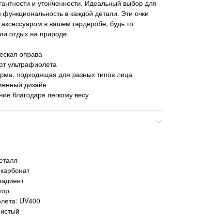
гантности и утонченности. Идеальный выбор для
 и функциональность в каждой детали. Эти очки
аксессуаром в вашем гардеробе, будь то
или отдых на природе.
еская оправа
от ультрафиолета
рма, подходящая для разных типов лица
менный дизайн
ие благодаря легкому весу
еталл
икарбонат
радиент
тор
олета: UV400
ристый