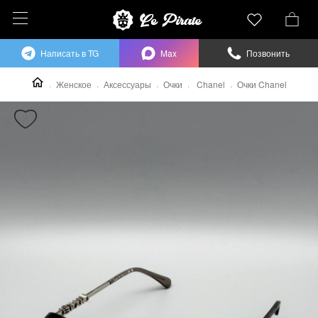
Написать в TG
Max
Позвонить
Женское
Аксессуары
Очки
Chanel
Очки Chanel