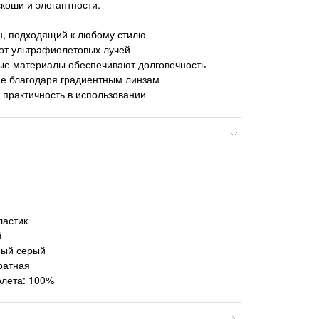
коши и элегантности.
н, подходящий к любому стилю
от ультрафиолетовых лучей
ые материалы обеспечивают долговечность
е благодаря градиентным линзам
 практичность в использовании
ластик
й
ный серый
ратная
олета: 100%