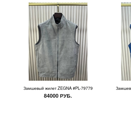
Замшевый жилет ZEGNA #PL-79779
Замшев
84000 РУБ.