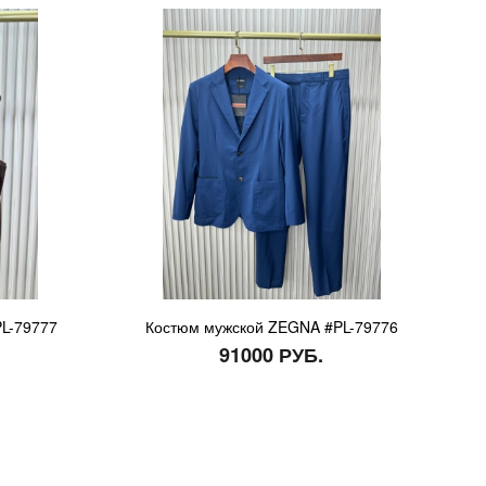
L-79777
Костюм мужской ZEGNA #PL-79776
91000 РУБ.