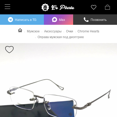
Написать в TG
Max
Позвонить
Мужское
Аксессуары
Очки
Chrome Hearts
Оправа мужская под диоптрию