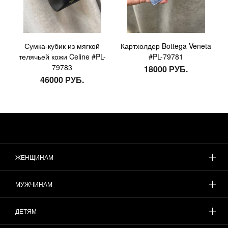
Сумка-кубик из мягкой
Картхолдер Bottega Veneta
телячьей кожи Celine #PL-
#PL-79781
79783
18000 РУБ.
46000 РУБ.
ЖЕНЩИНАМ
МУЖЧИНАМ
ДЕТЯМ