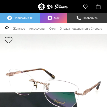
Написать в TG
Max
Позвонить
Женское
Аксессуары
Очки
Оправа под диоптрию Chopard