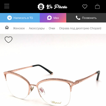
Написать в TG
Max
Позвонить
Женское
Аксессуары
Очки
Оправа под диоптрию Chopard