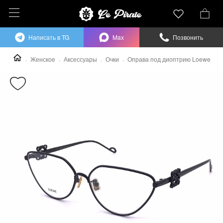
Написать в TG
Max
Позвонить
Женское
Аксессуары
Очки
Оправа под диоптрию Loewe