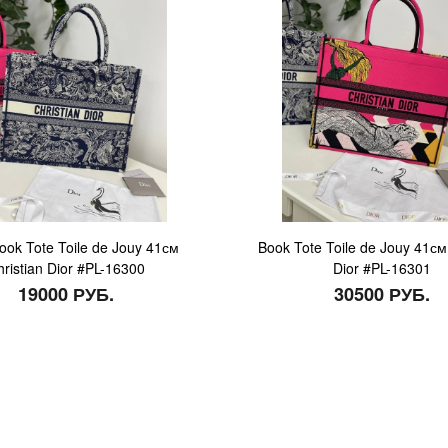
ook Tote Toile de Jouy 41см
Book Tote Toile de Jouy 41см 
hristian Dior #PL-16300
Dior #PL-16301
19000 РУБ.
30500 РУБ.