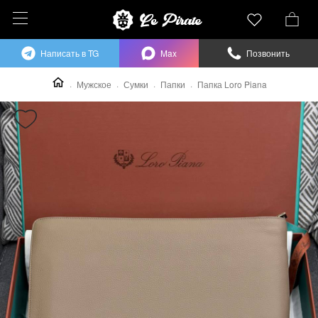
Написать в TG
Max
Позвонить
Мужское
Сумки
Папки
Папка Loro Piana