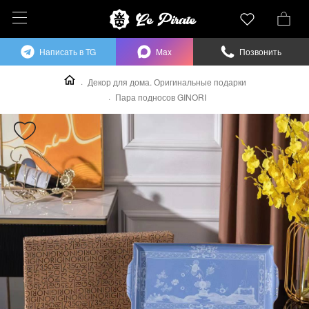
Написать в TG
Max
Позвонить
Декор для дома. Оригинальные подарки
Пара подносов GINORI