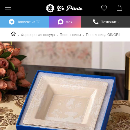
Написать в TG
Max
Позвонить
Фарфоровая посуда
Пепельницы
Пепельница GINORI