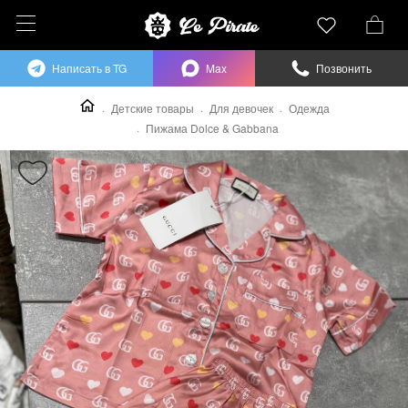
Написать в TG
Max
Позвонить
Детские товары
Для девочек
Одежда
Пижама Dolce & Gabbana