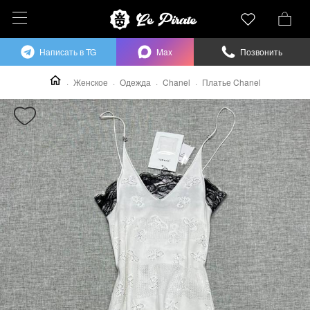
Написать в TG
Max
Позвонить
Женское
Одежда
Chanel
Платье Chanel