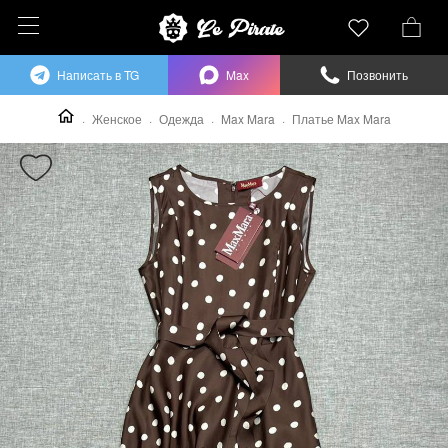
Написать в TG
Max
Позвонить
Женское
Одежда
Max Mara
Платье Max Mara