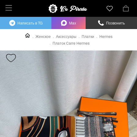
Написать в TG
Max
Позвонить
Женское
Аксессуары
Платки
Hermes
Платок Carre Hermes