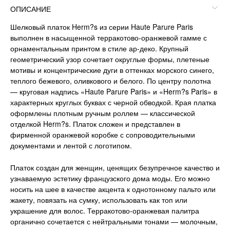
ОПИСАНИЕ
Шелковый платок Herm?s из серии Haute Parure Paris
выполнен в насыщенной терракотово-оранжевой гамме с
орнаментальным принтом в стиле ар-деко. Крупный
геометрический узор сочетает округлые формы, плетеные
мотивы и концентрические дуги в оттенках морского синего,
теплого бежевого, оливкового и белого. По центру полотна
— круговая надпись «Haute Parure Paris» и «Herm?s Paris» в
характерных круглых буквах с черной обводкой. Края платка
оформлены плотным ручным роллем — классической
отделкой Herm?s. Платок сложен и представлен в
фирменной оранжевой коробке с сопроводительными
документами и лентой с логотипом.
Платок создан для женщин, ценящих безупречное качество и
узнаваемую эстетику французского дома моды. Его можно
носить на шее в качестве акцента к однотонному пальто или
жакету, повязать на сумку, использовать как топ или
украшение для волос. Терракотово-оранжевая палитра
органично сочетается с нейтральными тонами — молочным,