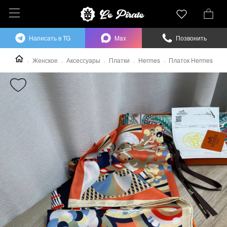
Написать в TG
Max
Позвонить
Женское
Аксессуары
Платки
Hermes
Платок Hermes