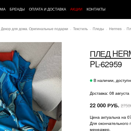
ОМА
БРЕНДЫ
ОПЛАТА И ДОСТАВКА
АКЦИИ
КОНТАКТЫ
Декор для дома. Оригинальные подарки
Текстиль
Пледы
Hermes
Пл
ПЛЕД
HER
PL-62959
В наличии, доступн
Доставка: 08 августа
22 000 РУБ.
2750
Цена актуальна на 0
Для окончательного 
менеджер.