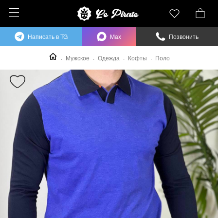
Написать в TG
Max
Позвонить
Мужское
Одежда
Кофты
Поло