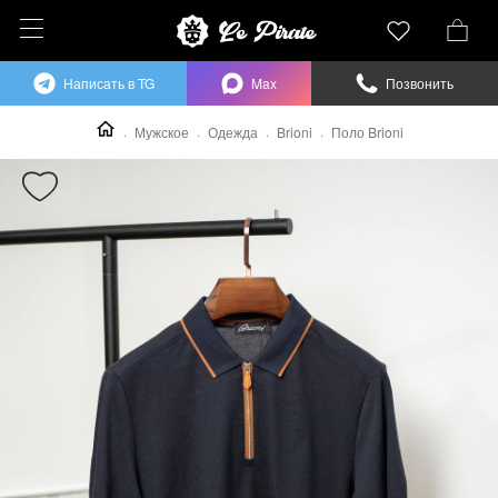
Написать в TG
Max
Позвонить
Мужское
Одежда
Brioni
Поло Brioni