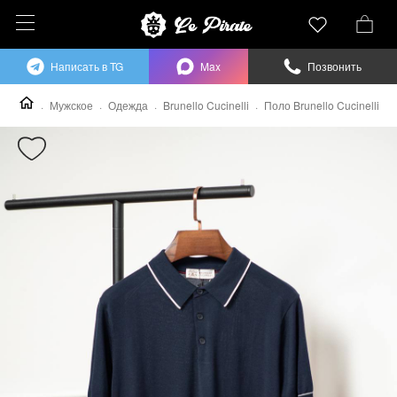
Написать в TG
Max
Позвонить
Мужское
Одежда
Brunello Cucinelli
Поло Brunello Cucinelli