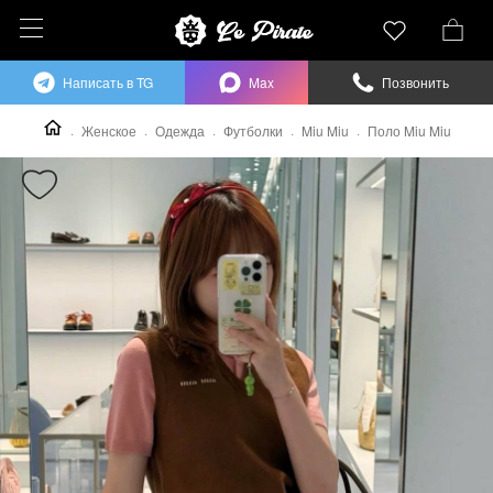
Написать в TG
Max
Позвонить
Женское
Одежда
Футболки
Miu Miu
Поло Miu Miu