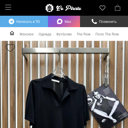
Написать в TG
Max
Позвонить
Женское
Одежда
Футболки
The Row
Поло The Row