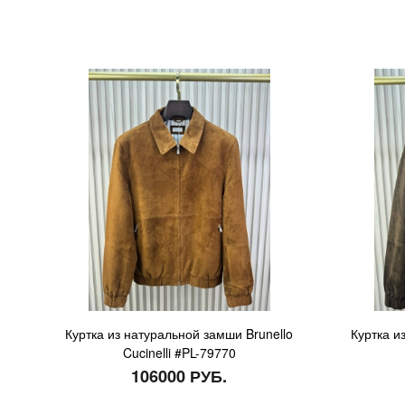
Куртка из натуральной замши Brunello
Куртка и
Cucinelli #PL-79770
106000 РУБ.