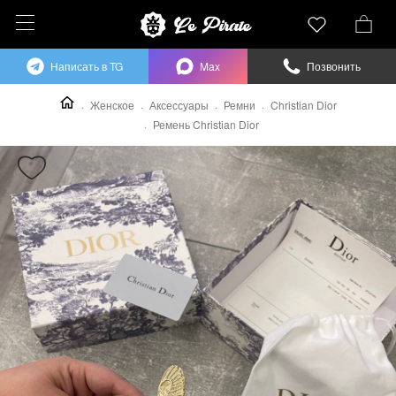
Написать в TG
Max
Позвонить
Женское
Аксессуары
Ремни
Christian Dior
Ремень Christian Dior