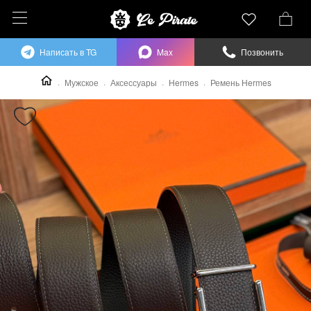
Написать в TG
Max
Позвонить
Мужское
Аксессуары
Hermes
Ремень Hermes