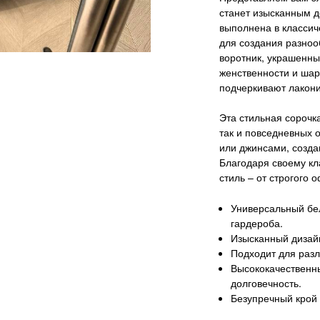
станет изысканным д
выполнена в классич
для создания разноо
воротник, украшенн
женственности и шар
подчеркивают лакони
Эта стильная сорочк
так и повседневных 
или джинсами, созда
Благодаря своему кл
стиль – от строгого 
Универсальный бел
гардероба.
Изысканный дизайн
Подходит для разл
Высококачественн
долговечность.
Безупречный крой 