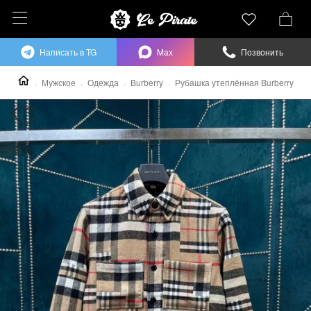
Написать в TG
Max
Позвонить
Мужское
Одежда
Burberry
Рубашка утеплённая Burberry