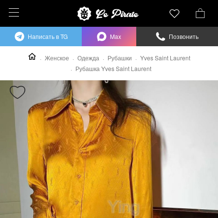
Написать в TG
Max
Позвонить
Женское
Одежда
Рубашки
Yves Saint Laurent
Рубашка Yves Saint Laurent