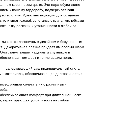
анном коричневом цвете. Эта пара обуви станет
нием к вашему гардеробу, подчеркивая ваш
чувство стиля. Идеально подойдут для создания
al или smart casual, сочетаясь с платьями, юбками
вят нотку роскоши и утонченности в любой ваш
 отличаются лаконичным дизайном и безупречным
ия. Декоративная пряжка придает им особый шарм
 Они станут вашим надежным спутником в
обеспечивая комфорт и тепло вашим ногам.
н, подчеркивающий ваш индивидуальный стиль.
ые материалы, обеспечивающие долговечность и
позволяющая сочетать их с различными
роба.
 обеспечивающая комфорт при длительной носке.
, гарантирующая устойчивость на любой