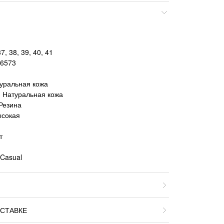
, 38, 39, 40, 41
66573
уральная кожа
 Натуральная кожа
Резина
ысокая
й
т
 Casual
СТАВКЕ