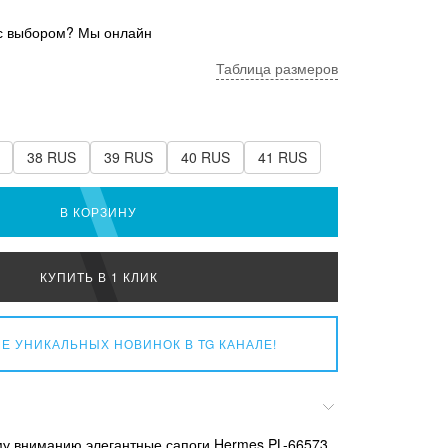
с выбором? Мы онлайн
Таблица размеров
38 RUS
39 RUS
40 RUS
41 RUS
В КОРЗИНУ
КУПИТЬ В 1 КЛИК
Е УНИКАЛЬНЫХ НОВИНОК
В TG КАНАЛЕ!
у вниманию элегантные сапоги Hermes PL-66573,