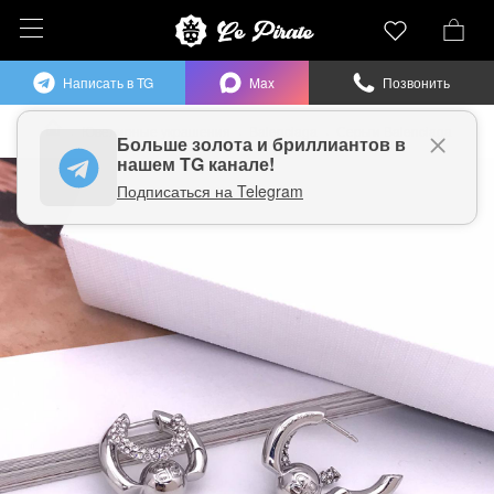
Написать в TG
Max
Позвонить
Ювелирные украшения
Balenciaga
Серьги Balenciaga
Больше
золота и бриллиантов в
нашем TG канале!
Подписаться на Telegram