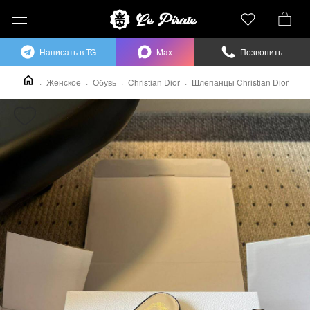
Написать в TG
Max
Позвонить
Женское
Обувь
Christian Dior
Шлепанцы Christian Dior