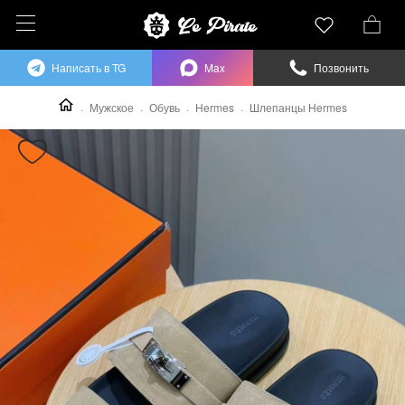
Написать в TG
Max
Позвонить
Мужское
Обувь
Hermes
Шлепанцы Hermes