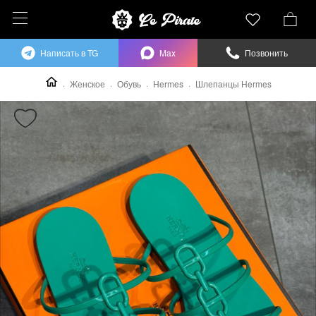
Написать в TG
Max
Позвонить
Женское
Обувь
Hermes
Шлепанцы Hermes